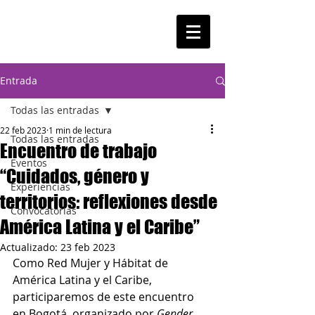
Entrada
Todas las entradas
22 feb 2023
1 min de lectura
Todas las entradas
Encuentro de trabajo
Eventos
“Cuidados, género y
Experiencias
territorios: reflexiones desde
Convocatorias
América Latina y el Caribe”
Actualizado:
23 feb 2023
Como Red Mujer y Hábitat de 
América Latina y el Caribe, 
participaremos de este encuentro 
en Bogotá, organizado por 
Gender 