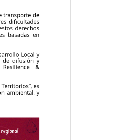
e transporte de 
s dificultades 
estos derechos 
es basadas en 
rrollo Local y 
de difusión y 
Resilience & 
erritorios”, es 
n ambiental, y 