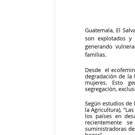
Guatemala, El Salv
son explotados y e
generando vulnera
familias. 
Desde  el ecofemin
degradación de la 
mujeres. Esto gen
segregación, exclu
Según estudios de l
la Agricultura), "La
los países en des
recientemente s
suministradoras de 
hogar”.