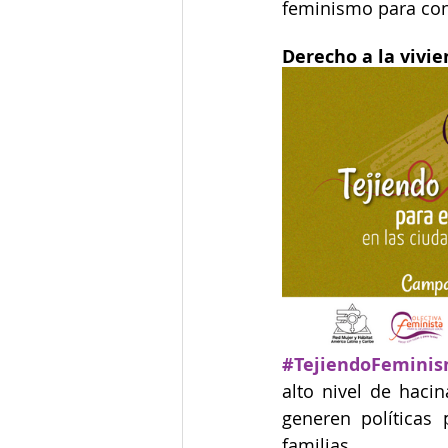
feminismo para cont
Derecho a la vivi
#TejiendoFemini
alto nivel de haci
generen políticas 
familias.