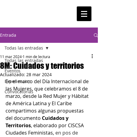
Entrada
Todas las entradas
11 mar 2024
1 min de lectura
Todas las entradas
8M: Cuidados y territorios
Eventos
Actualizado:
28 mar 2024
En el marco del Día Internacional de 
Experiencias
las Mujeres, que celebramos el 8 de 
Convocatorias
marzo, desde la Red Mujer y Hábitat 
de América Latina y El Caribe 
compartimos algunas propuestas 
del documento 
Cuidados y 
Territorios
, elaborado por CISCSA 
Ciudades Feministas, 
en pos de 