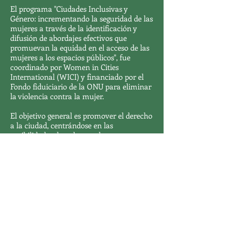
El programa "Ciudades Inclusivas y
Género: incrementando la seguridad de las
mujeres a través de la identificación y
difusión de abordajes efectivos que
promuevan la equidad en el acceso de las
mujeres a los espacios públicos", fue
coordinado por
Women in Cities
International (WICI)
y financiado por el
Fondo fiduiciario de la ONU para eliminar
la violencia contra la mujer.
El objetivo general es promover el derecho
a la ciudad, centrándose en las
posibilidades de todos y todas, y en
particular de las mujeres, de participar en
y de la ciudad: posibilidades para vivir,
para estudiar, para trabajar y desplazarse,
para transitar y disfrutar plenamente del
espacio público sin restricciones.
Posibilidad, en este sentido, de apropiarse
de la ciudad y del derecho de cada
ciudadano/a a la misma. La atención
estará puesta, al mismo tiempo, en las