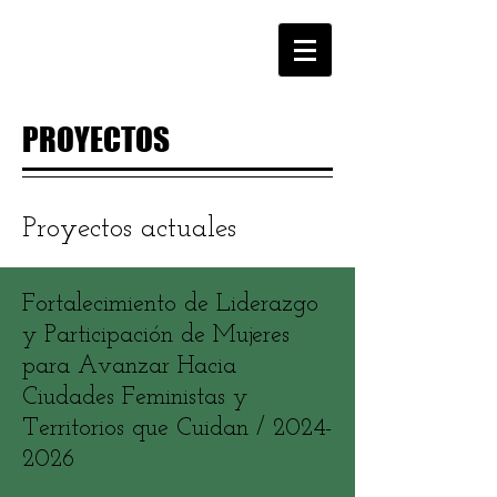
PROYECTOS
Proyectos actuales
Fortalecimiento de Liderazgo
y Participación de Mujeres
para Avanzar Hacia
Ciudades Feministas y
Territorios que Cuidan /
2024-
2026