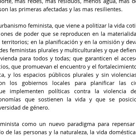
porte, más redes, más residuos, menos agua, más de
son las primeras afectadas y las mas resilientes.
urbanismo feminista, que viene a politizar la vida coti
ciones de poder que se reproducen en la materialida
territorios; en la planificación y en la omisión y dev
es feministas plurales y multiculturales y que defien
ivienda para todos y todas; que garanticen el acceso a
icios, que promuevan el encuentro y el fortalecimiento
ica, y los espacios públicos plurales y sin violencias
on los gobiernos locales para planificar las c
 que implementen políticas contra la violencia d
conomías que sostienen la vida y que se posici
iversidad de género.
eminista como un nuevo paradigma para repensar l
 de las personas y la naturaleza, la vida doméstica 