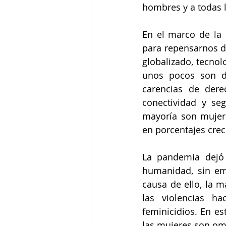
hombres y a todas 
En el marco de la
para repensarnos de
globalizado, tecno
unos pocos son du
carencias de derech
conectividad y seg
mayoría son mujere
en porcentajes crec
La pandemia dejó 
humanidad, sin em
causa de ello, la 
las violencias h
feminicidios. En es
las mujeres son omi