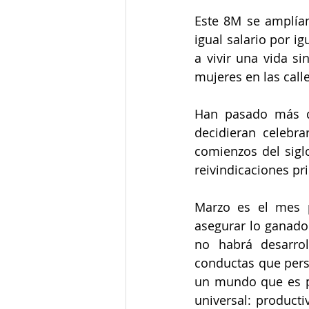
Este 8M se amplían
igual salario por i
a vivir una vida si
mujeres en las call
Han pasado más de
decidieran celebra
comienzos del siglo
reivindicaciones pri
Marzo es el mes p
asegurar lo ganado 
no habrá desarrol
conductas que persi
un mundo que es pa
universal: producti