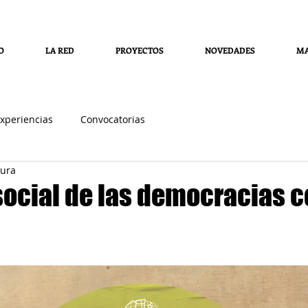
O
LA RED
PROYECTOS
NOVEDADES
MA
xperiencias
Convocatorias
tura
social de las democracias c