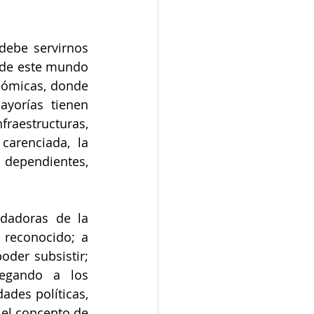
ebe servirnos 
 de este mundo 
nómicas, donde 
yorías tienen 
raestructuras, 
carenciada, la 
dependientes, 
dadoras de la 
reconocido; a 
der subsistir; 
egando a los 
des políticas, 
el concepto de 