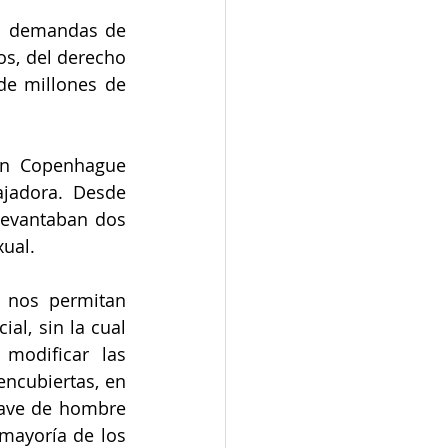
s demandas de 
os, del derecho 
 de millones de 
n Copenhague 
jadora. Desde 
levantaban dos 
xual.
 nos permitan 
al, sin la cual 
modificar las 
ncubiertas, en 
lave de hombre 
mayoría de los 