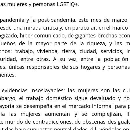
las mujeres y personas LGBTIQ+.
 pandemia y la post-pandemia, este mes de marzo d
sde una mirada critica y, en particular, en el marco
logizado, hiper-comunicado, de gigantes brechas eco
eños de la mayor parte de la riqueza, y las ma
os: trabajo, vivienda, tierra, ciudad, servicios, inf
uridad, entre otras. A su vez, entre la población 
s, únicas responsables de sus hogares y personas 
ientes.
evidencias insoslayables: las mujeres son las cui
bargo, el trabajo doméstico sigue devaluado y no 
mayoría se desempeña en el mercado informal para po
acia las mujeres aumentan y se complejizan, ll
te mundo de contradicciones, de obscenas desigualda
tidas bajo supuestas neutralidades, diluyéndolas en 