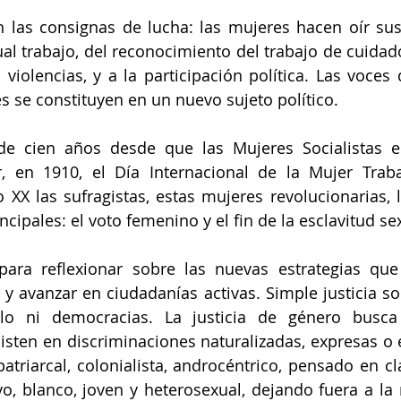
 las consignas de lucha: las mujeres hacen oír su
gual trabajo, del reconocimiento del trabajo de cuidad
n violencias, y a la participación política. Las voces
es se constituyen en un nuevo sujeto político.
 cien años desde que las Mujeres Socialistas e
r, en 1910, el Día Internacional de la Mujer Traba
 XX las sufragistas, estas mujeres revolucionarias, 
ncipales: el voto femenino y el fin de la esclavitud se
ara reflexionar sobre las nuevas estrategias que
y avanzar en ciudadanías activas. Simple justicia soci
lo ni democracias. La justicia de género busca 
sten en discriminaciones naturalizadas, expresas o e
triarcal, colonialista, androcéntrico, pensado en c
vo, blanco, joven y heterosexual, dejando fuera a la 