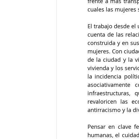
frente a más trans
cuales las mujeres 
El trabajo desde el 
cuenta de las rela
construida y en sus 
mujeres. Con ciudad
de la ciudad y la v
vivienda y los serv
la incidencia polít
asociativamente c
infraestructuras,
revaloricen las e
antirracismo y la d
Pensar en clave f
humanas, el cuidado