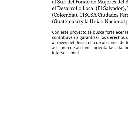
el Sur, del Fondo de Mujeres del 
el Desarrollo Local (El Salvador)
(Colombia), CISCSA Ciudades Fem
(Guatemala) y la União Nacional 
Con este proyecto se busca fortalecer l
contribuyen a garantizar los derechos de
a través del desarrollo de acciones de 
así como de acciones orientadas a la in
interseccional.
Ciudades y Terri
que cuidan: Sis
locales de cuida