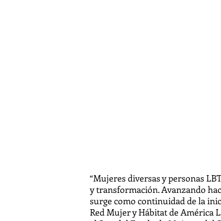
y personas LBT
continuan proc
activos de
fortalecimient
transformaci
2023-2025
“Mujeres diversas y personas LBT
y transformación. Avanzando hacia
surge como continuidad de la inici
Red Mujer y Hábitat de América L