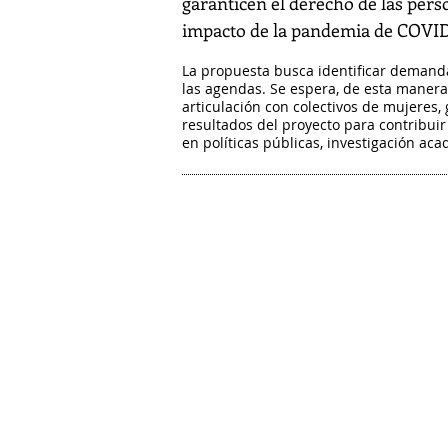
garanticen el derecho de las perso
impacto de la pandemia de COVID
La propuesta busca identificar demanda
las agendas. Se espera, de esta manera, 
articulación con colectivos de mujeres, 
resultados del proyecto para contribui
en políticas públicas, investigación aca
Mujeres divers
personas LBT
garantizando la 
por sus derech
transformando la 